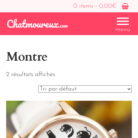
0 items -
0,00
€
menu
Montre
2 résultats affichés