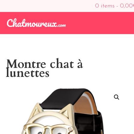
0 items -
0,00
Montre chat à
lunettes