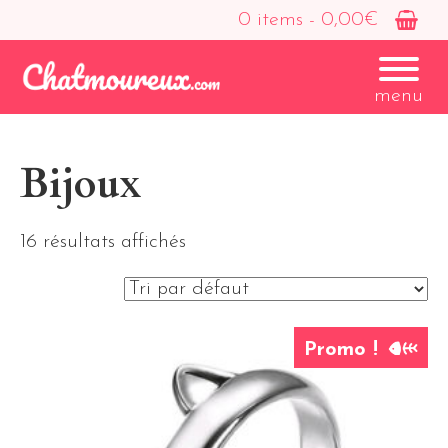
0 items -
0,00
€
menu
Bijoux
16 résultats affichés
Promo !