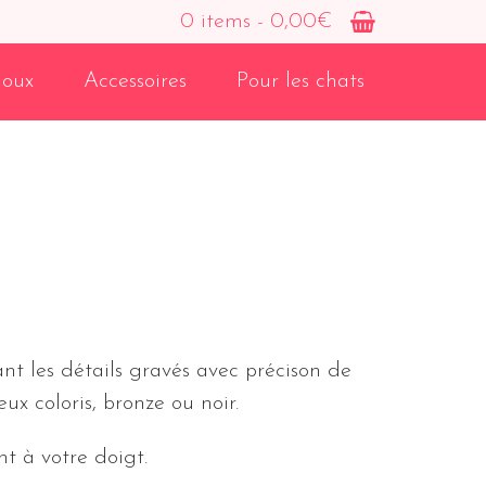
0 items -
0,00
€
joux
Accessoires
Pour les chats
nt les détails gravés avec précison de
ux coloris, bronze ou noir.
t à votre doigt.